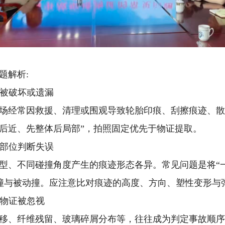
题解析:
痕迹被破坏或遗漏
场经常因救援、清理或围观导致轮胎印痕、刮擦痕迹、
远后近、先整体后局部”，拍照固定优先于物证提取。
接触部位判断失误
型、不同碰撞角度产生的痕迹形态各异。常见问题是将“一
撞与被动撞。应注意比对痕迹的高度、方向、塑性变形与
微量物证被忽视
移、纤维残留、玻璃碎屑分布等，往往成为判定事故顺