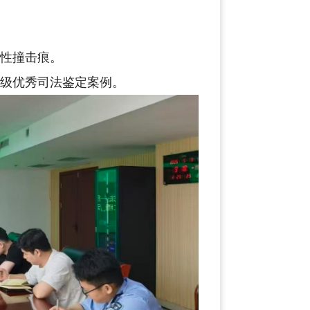
旧性撞击痕。
省级优秀司法鉴定案例。