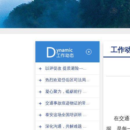
工作
+
以评促改 提质避险—...
+
热烈欢迎岱岳区司法局...
+
凝心聚力，砥砺前行 ...
+
交通事故痕迹物证的常...
+
泰安这场全国培训班 ...
在交通
+
深化沟通，共解难题 ...
据，是每