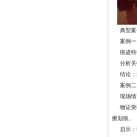
典型案
案例一
痕迹特
分析关
结论：
案例二
现场情
物证突
擦划痕。
启示：