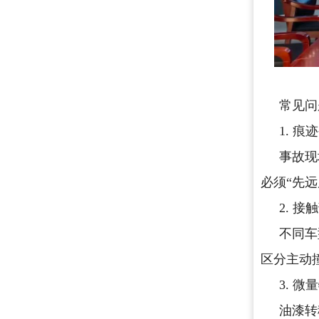
常见问
1. 
事故现
必须“先
2. 
不同车
区分主动
3. 
油漆转